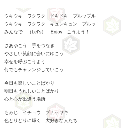
ー
＜作詞・作曲：THE DIVAS＞
ヤ
ウキウキ ワクワク ドキドキ プルップル！
ー
ウキウキ ワクワク キュンキュン プルッ！
みんなで （Let’s） Enjoy こうよう！
さあゆこう 手をつなぎ
やさしい笑顔に会いにゆこう
幸せを呼ぶこうよう
何でもチャレンジしていこう
今日も楽しいことばかり
明日もうれしいことばかり
心と心が出逢う場所
もみじ イチョウ ブナケヤキ
色とりどりに輝く 大好きな人たち